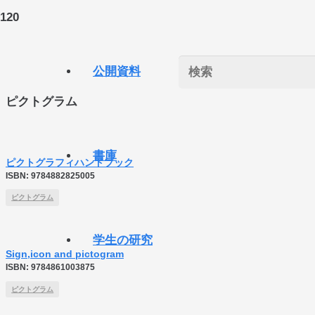
公開資料
ピクトグラム
書庫
ピクトグラフィハンドブック
ISBN:
9784882825005
ピクトグラム
学生の研究
Sign,icon and pictogram
ISBN:
9784861003875
ピクトグラム