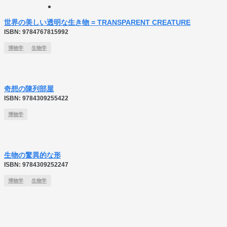
世界の美しい透明な生き物 = TRANSPARENT CREATURE
ISBN:
9784767815992
博物学
生物学
奇想の陳列部屋
ISBN:
9784309255422
博物学
生物の驚異的な形
ISBN:
9784309252247
博物学
生物学