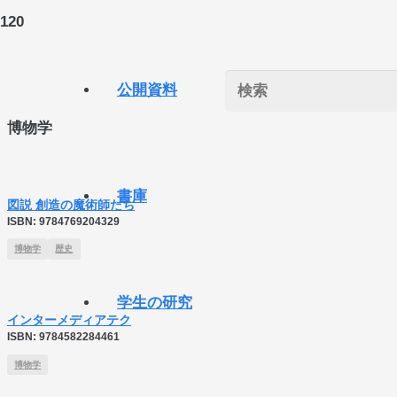
公開資料
博物学
書庫
図説 創造の魔術師たち
ISBN:
9784769204329
博物学
歴史
学生の研究
インターメディアテク
ISBN:
9784582284461
博物学