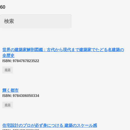
建築
世界の建築家解剖図鑑 : 古代から現代まで建築家でたどる名建築の
全歴史
ISBN:
9784767823522
建築
輝く都市
ISBN:
9784306050334
建築
住宅設計のプロが必ず身につける 建築のスケール感